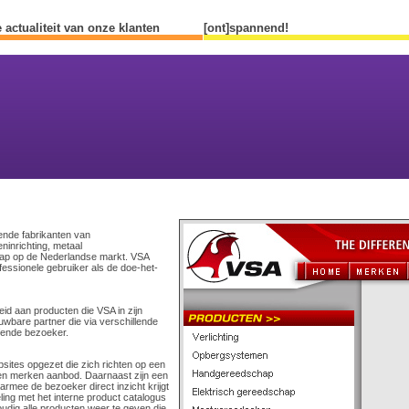
 actualiteit van onze klanten
[ont]spannend!
ende fabrikanten van
ninrichting, metaal
ap op de Nederlandse markt. VSA
fessionele gebruiker als de doe-het-
d aan producten die VSA in zijn
uwbare partner die via verschillende
ffende bezoeker.
sites opgezet die zich richten op een
en merken aanbod. Daarnaast zijn een
rmee de bezoeker direct inzicht krijgt
ling met het interne product catalogus
udig alle producten weer te geven die