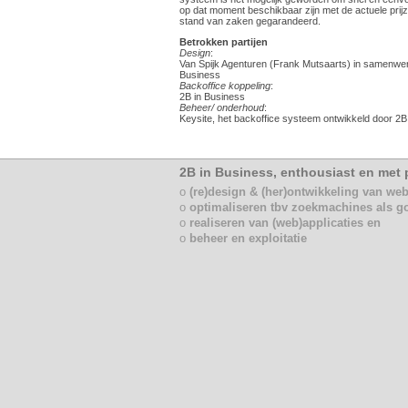
op dat moment beschikbaar zijn met de actuele prijze
stand van zaken gegarandeerd.
Betrokken partijen
Design
:
Van Spijk Agenturen (Frank Mutsaarts) in samenwer
Business
Backoffice koppeling
:
2B in Business
Beheer/ onderhoud
:
Keysite, het backoffice systeem ontwikkeld door 2B
2B in Business, enthousiast en met p
o
(re)design & (her)ontwikkeling van web
o
optimaliseren tbv zoekmachines als g
o
realiseren van (web)applicaties en
o
beheer en exploitatie