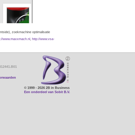
entside), zoekmachine optimalisatie
p://www.maxxmach.nl
,
http://www.vsa-
312441.B01
orwaarden
© 1999 - 2026 2B in Business
Een onderdeel van Sobit B.V.