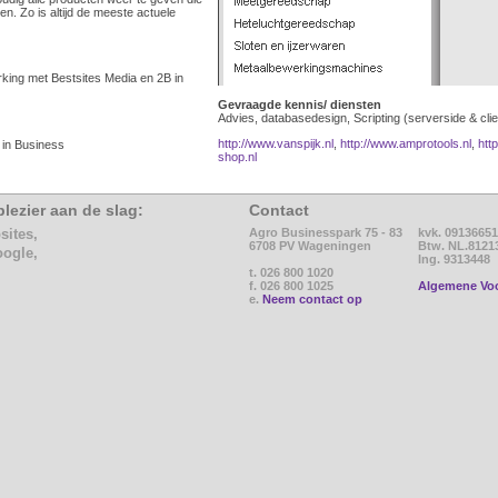
n. Zo is altijd de meeste actuele
king met Bestsites Media en 2B in
Gevraagde kennis/ diensten
Advies, databasedesign, Scripting (serverside & cli
http://www.vanspijk.nl
,
http://www.amprotools.nl
,
htt
 in Business
shop.nl
lezier aan de slag:
Contact
sites,
Agro Businesspark 75 - 83
kvk. 09136651
6708 PV Wageningen
Btw. NL.8121
oogle,
Ing. 9313448
t. 026 800 1020
f. 026 800 1025
Algemene Vo
e.
Neem contact op