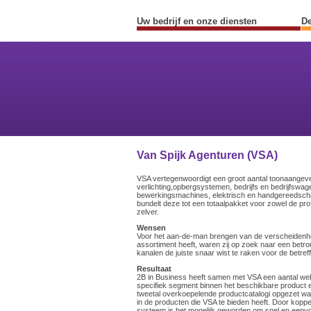
Uw bedrijf en onze diensten
De
Previous
Next
Van Spijk Agenturen (VSA)
VSA vertegenwoordigt een groot aantal toonaangev
verlichting,opbergsystemen, bedrijfs en bedrijfswage
bewerkingsmachines, elektrisch en handgereedsch
bundelt deze tot een totaalpakket voor zowel de pro
zelver.
Wensen
Voor het aan-de-man brengen van de verscheidenhei
assortiment heeft, waren zij op zoek naar een betro
kanalen de juiste snaar wist te raken voor de betre
Resultaat
2B in Business heeft samen met VSA een aantal web
specifiek segment binnen het beschikbare product 
tweetal overkoepelende productcatalogi opgezet waa
in de producten die VSA te bieden heeft. Door koppe
systeem is het mogelijk geworden om snel en eenvo