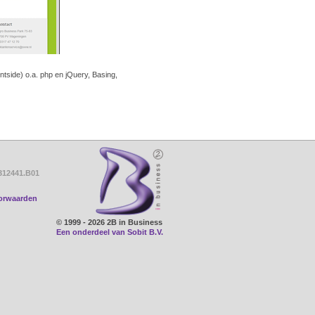
ntside) o.a. php en jQuery, Basing,
312441.B01
orwaarden
© 1999 - 2026 2B in Business
Een onderdeel van Sobit B.V.