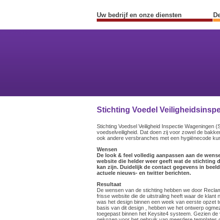
Uw bedrijf en onze diensten
De
Previous
Next
Stichting Voedel Veiligheidsins
Stichting Voedsel Veiligheid Inspectie Wageningen 
voedselveiligheid. Dat doen zij voor zowel de bakke
ook andere versbranches met een hygiënecode kunn
Wensen
De look & feel volledig aanpassen aan de wensen
website die helder weer geeft wat de stichting d
kan zijn. Duidelijk de contact gegevens in beeld
actuele nieuws- en twitter berichten.
Resultaat
De wensen van de stichting hebben we door Reclam
frisse website die de uitstraling heeft waar de klant
was het design binnen een week van eerste opzet tot
basis van dit design , hebben we het ontwerp ogmez
toegepast binnen het Keysite4 systeem. Gezien de v
gekozen voor het gebruik van meerdere templates 