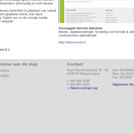
eheerders eenvoudig en snel nieuwe
ieuws berichten te plaatsen van vanuit
em geplaatst wordt, kan deze
r Twitter om zo de sociale media
e website
Gevraagde kennis/ diensten
Advies, databasedesign, Scripting (serverside & clie
zoekmachine optimalisatie
http://www.svvw.nl
bit B.V.
lezier aan de slag:
Contact
sites,
Agro Businesspark 75 - 83
kvk. 09136651
6708 PV Wageningen
Btw. NL.8121
oogle,
Ing. 9313448
t. 026 800 1020
f. 026 800 1025
Algemene Vo
e.
Neem contact op