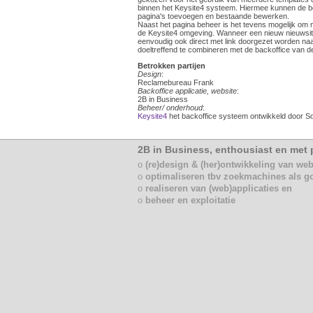
binnen het Keysite4 systeem. Hiermee kunnen de b
pagina's toevoegen en bestaande bewerken.
Naast het pagina beheer is het tevens mogelijk om n
de Keysite4 omgeving. Wanneer een nieuw nieuwsit
eenvoudig ook direct met link doorgezet worden naa
doeltreffend te combineren met de backoffice van d
Betrokken partijen
Design
:
Reclamebureau Frank
Backoffice applicatie, website
:
2B in Business
Beheer/ onderhoud
:
Keysite4
het backoffice systeem ontwikkeld door So
2B in Business, enthousiast en met p
o
(re)design & (her)ontwikkeling van web
o
optimaliseren tbv zoekmachines als g
o
realiseren van (web)applicaties en
o
beheer en exploitatie