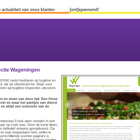
 actualiteit van onze klanten
[ont]spannend!
pectie Wageningen
(SVVW) toetst bedrijven op hygiëne en
rij- als de vleesbranche. Maar voor
en wij hygiëne-inspecties uitvoeren.
 en eisen van deze tijd. Een frisse
oet en waar het partijen van dienst
 en altijd een overzicht van de
ebureau Frank laten vertalen in een
 naar op zoek was. Door de korte lijnen,
 definitief ontwerp gerealiseerd. Op
et naar toepasbare html, welke is
erschillende soorten pagina's is
die eenvoudig ingezet kunnen worden