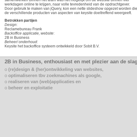
samenwerken binnen het team was het mogelijk om de website binnen vier
werkdagen online te krijgen, naar volle tevredenheid van de opdrachtgever.
Door gebruik te maken van jQuery, kon een nette slideshow opgezet worden di
de verschillende producten van aspecten van keysite doeltreffend weergeeft.
Betrokken partijen
Design
:
Reclamebureau Frank
Backoffice applicatie, website
:
2B in Business
Beheer/ onderhoud
:
Keysite het backoffice systeem ontwikkeld door Sobit B.V.
2B in Business, enthousiast en met plezier aan de slag
o
(re)design & (her)ontwikkeling van websites,
o
optimaliseren tbv zoekmachines als google,
o
realiseren van (web)applicaties en
o
beheer en exploitatie